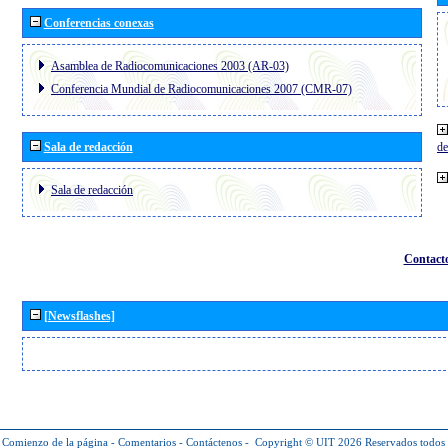
Conferencias conexas
Asamblea de Radiocomunicaciones 2003 (AR-03)
Conferencia Mundial de Radiocomunicaciones 2007 (CMR-07)
Sala de redacción
de
Sala de redacción
Contact
[Newsflashes]
Comienzo de la página
-
Comentarios
-
Contáctenos
-
Copyright © UIT 2026
Reservados todos