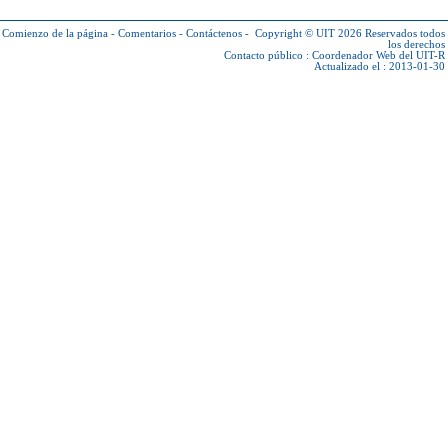
Comienzo de la página
-
Comentarios
-
Contáctenos
-
Copyright © UIT 2026
Reservados todos
los derechos
Contacto público :
Coordenador Web del UIT-R
Actualizado el : 2013-01-30