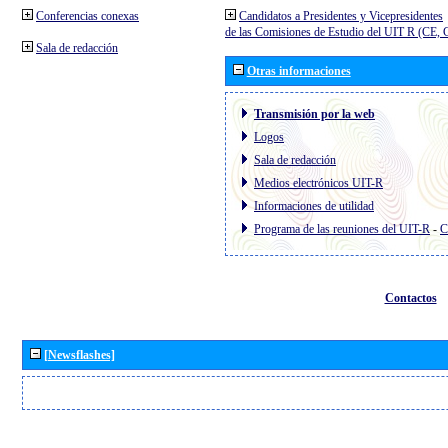
Conferencias conexas
Candidatos a Presidentes y Vicepresidentes
de las Comisiones de Estudio del UIT R (CE,
Sala de redacción
Otras informaciones
Transmisión por la web
Logos
Sala de redacción
Medios electrónicos UIT-R
Informaciones de utilidad
Programa de las reuniones del UIT-R
-
C
Contactos
[Newsflashes]