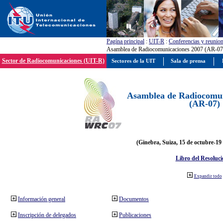
Pagína principal
:
UIT-R
:
Conferencias y reunio
Asamblea de Radiocomunicaciones 2007 (AR-07
Sector de Radiocomunicaciones (UIT-R)
Sectores de la UIT
Sala de prensa
Asamblea de Radiocomun
(AR-07)
(Ginebra, Suiza, 15 de octubre-19
Libro del Resoluci
Expandir todo
Información general
Documentos
Inscripción de delegados
Publicaciones