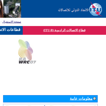
صفحة الاستقبال
:
ق
قطاعات الاتح
قطاع الاتصالات الراديوية (ITU-R)
معلومات عامة