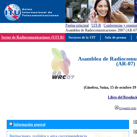
Pagína principal
:
UIT-R
:
Conferencias y reunio
Asamblea de Radiocomunicaciones 2007 (AR-07
Sector de Radiocomunicaciones (UIT-R)
Sectores de la UIT
Sala de prensa
Asamblea de Radiocomun
(AR-07)
(Ginebra, Suiza, 15 de octubre-19
Libro del Resoluci
Expandir todo
Información general
Invitaciones, registro y otra correspondencia