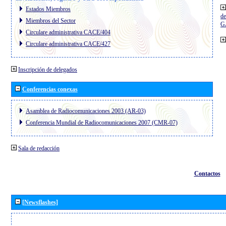
Estados Miembros
de
Miembros del Sector
G
Circulare administrativa CACE/404
Circulare administrativa CACE/427
Inscripción de delegados
Conferencias conexas
Asamblea de Radiocomunicaciones 2003 (AR-03)
Conferencia Mundial de Radiocomunicaciones 2007 (CMR-07)
Sala de redacción
Contactos
[Newsflashes]