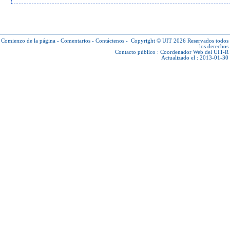
Comienzo de la página
-
Comentarios
-
Contáctenos
-
Copyright © UIT 2026
Reservados todos
los derechos
Contacto público :
Coordenador Web del UIT-R
Actualizado el : 2013-01-30