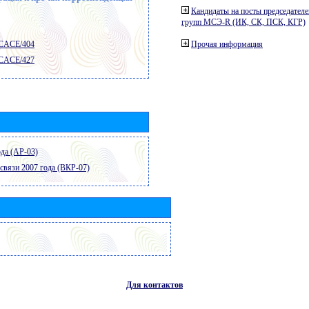
Кандидаты на посты председателе
групп МСЭ-R (ИК, СК, ПСК, КГР)
 CACE/404
Прочая информация
 CACE/427
да (АР-03)
связи 2007 года (ВКР-07)
Для контактов