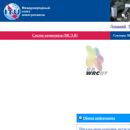
Домашний
:
Сектор радиосвязи (МСЭ-R)
Секторы 
Общая информация
Письма-приглашения, регист