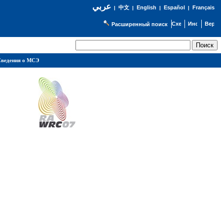
عربي
English
Español
Français
|
中文
|
|
|
Расширенный поиск
ведения о МСЭ