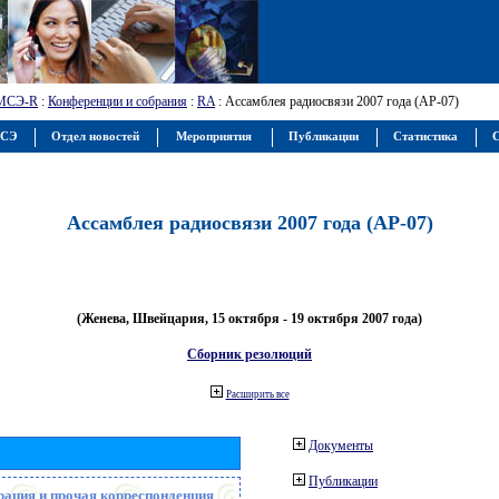
МСЭ-R
:
Конференции и собрания
:
RA
: Ассамблея радиосвязи 2007 года (АР-07)
МСЭ
Отдел новостей
Мероприятия
Публикации
Статистика
С
Ассамблея радиосвязи 2007 года (АР-07)
(Женева, Швейцария, 15 октября - 19 октября 2007 года)
Сборник резолюций
Расширить все
Документы
Публикации
рация и прочая корреспонденция