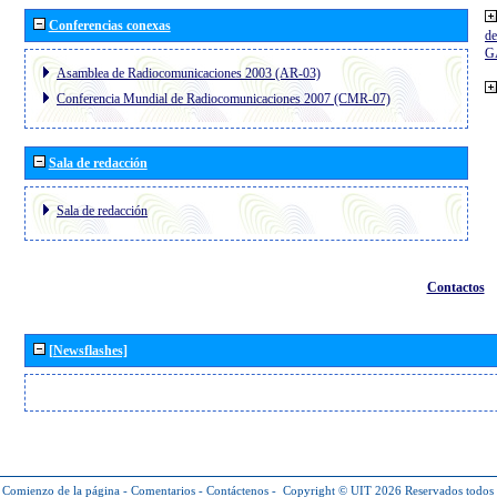
Conferencias conexas
de
G
Asamblea de Radiocomunicaciones 2003 (AR-03)
Conferencia Mundial de Radiocomunicaciones 2007 (CMR-07)
Sala de redacción
Sala de redacción
Contactos
[Newsflashes]
Comienzo de la página
-
Comentarios
-
Contáctenos
-
Copyright © UIT 2026
Reservados todos