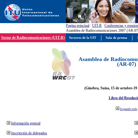
Pagína principal
:
UIT-R
:
Conferencias y reunio
Asamblea de Radiocomunicaciones 2007 (AR-07
Sector de Radiocomunicaciones (UIT-R)
Sectores de la UIT
Sala de prensa
Asamblea de Radiocomun
(AR-07)
(Ginebra, Suiza, 15 de octubre-19
Libro del Resoluci
Expandir todo
Información general
Inscripción de delegados