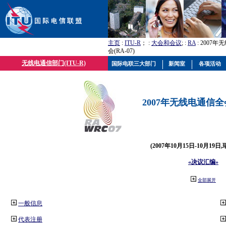
主页
:
ITU-R
； :
大会和会议
; :
RA
: 2007
会(RA-07)
无线电通信部门(ITU-R)
国际电联三大部门
新闻室
各项活动
2007年无线电通信全会(
(2007年10月15日-10月19日
«决议汇编»
全部展开
一般信息
代表注册