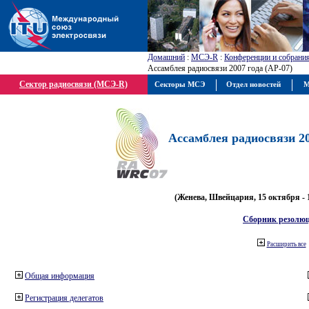
Домашний
:
МСЭ-R
:
Конференции и собрани
Ассамблея радиосвязи 2007 года (АР-07)
Сектор радиосвязи (МСЭ-R)
Секторы МСЭ
Отдел новостей
М
Ассамблея радиосвязи 20
(Женева, Швейцария, 15 октября - 
Сборник резолю
Расширить все
Общая информация
Регистрация делегатов