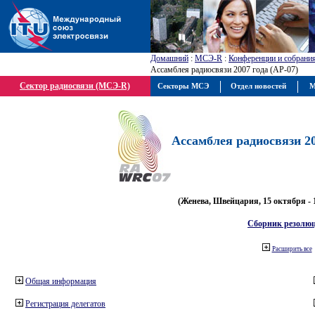
Домашний
:
МСЭ-R
:
Конференции и собрани
Ассамблея радиосвязи 2007 года (АР-07)
Сектор радиосвязи (МСЭ-R)
Секторы МСЭ
Отдел новостей
М
Ассамблея радиосвязи 20
(Женева, Швейцария, 15 октября - 
Сборник резолю
Расширить все
Общая информация
Регистрация делегатов