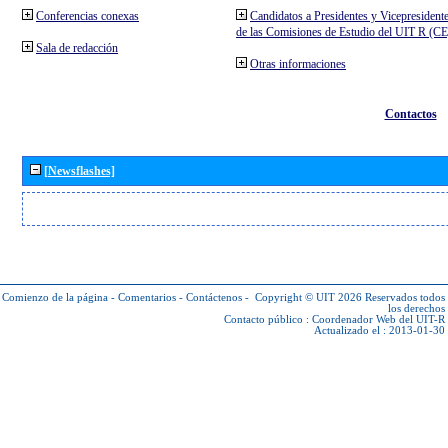
Conferencias conexas
Candidatos a Presidentes y Vicepresident
de las Comisiones de Estudio del UIT R (C
Sala de redacción
Otras informaciones
Contactos
[Newsflashes]
Comienzo de la página
-
Comentarios
-
Contáctenos
-
Copyright © UIT 2026
Reservados todos
los derechos
Contacto público :
Coordenador Web del UIT-R
Actualizado el : 2013-01-30