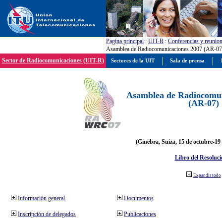
Pagína principal
:
UIT-R
:
Conferencias y reunio
Asamblea de Radiocomunicaciones 2007 (AR-07
Sector de Radiocomunicaciones (UIT-R)
Sectores de la UIT
Sala de prensa
Asamblea de Radiocomun
(AR-07)
(Ginebra, Suiza, 15 de octubre-19
Libro del Resoluci
Expandir todo
Información general
Documentos
Inscripción de delegados
Publicaciones