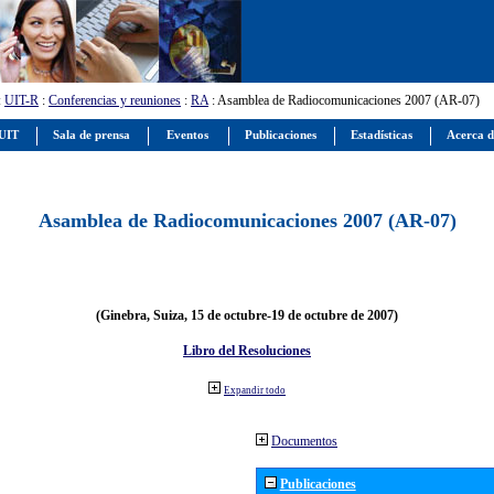
:
UIT-R
:
Conferencias y reuniones
:
RA
: Asamblea de Radiocomunicaciones 2007 (AR-07)
 UIT
Sala de prensa
Eventos
Publicaciones
Estadísticas
Acerca d
Asamblea de Radiocomunicaciones 2007 (AR-07)
(Ginebra, Suiza, 15 de octubre-19 de octubre de 2007)
Libro del Resoluciones
Expandir todo
Documentos
Publicaciones