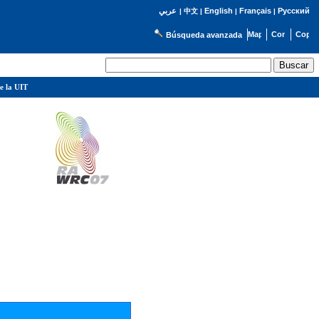
English
Français
Русский
عربي
|
中文
|
|
|
Búsqueda avanzada
e la UIT