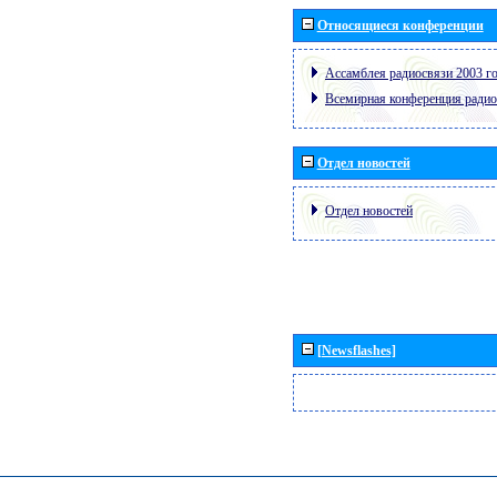
Относящиеся конференции
Ассамблея радиосвязи 2003 го
Всемирная конференция радио
Отдел новостей
Отдел новостей
[Newsflashes]