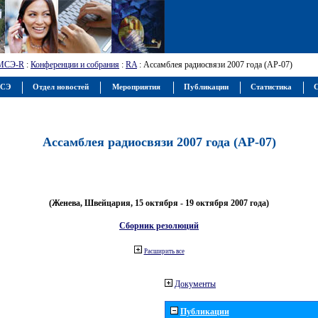
МСЭ-R
:
Конференции и собрания
:
RA
: Ассамблея радиосвязи 2007 года (АР-07)
МСЭ
Отдел новостей
Мероприятия
Публикации
Статистика
С
Ассамблея радиосвязи 2007 года (АР-07)
(Женева, Швейцария, 15 октября - 19 октября 2007 года)
Сборник резолюций
Расширить все
Документы
Публикации