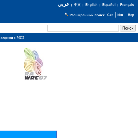
عربي
English
Español
Français
|
中文
|
|
|
Расширенный поиск
ведения о МСЭ