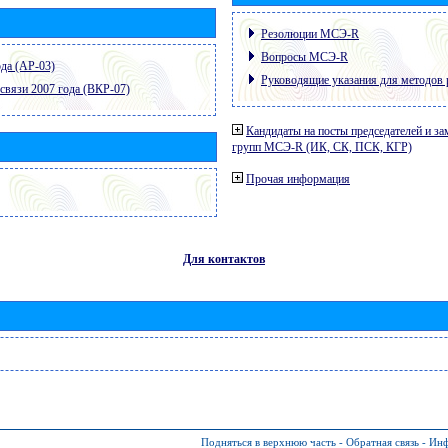
Резолюции МСЭ-R
Вопросы МСЭ-R
да (АР-03)
Руководящие указания для методов 
связи 2007 года (ВКР-07)
Кандидаты на посты председателей и за
групп МСЭ-R (ИК, СК, ПСК, КГР)
Прочая информация
Для контактов
Подняться в верхнюю часть
-
Обратная связь
-
Инф