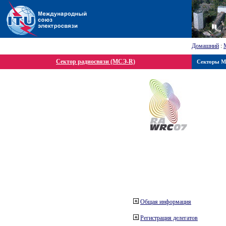
Домашний
:
Сектор радиосвязи (МСЭ-R)
Секторы 
Общая информация
Регистрация делегатов