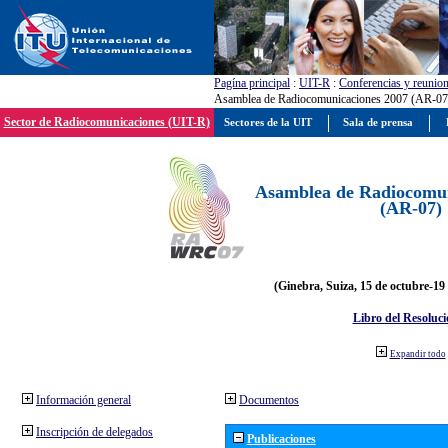
Pagína principal
:
UIT-R
:
Conferencias y reunio
Asamblea de Radiocomunicaciones 2007 (AR-07
Sector de Radiocomunicaciones (UIT-R)
Sectores de la UIT
Sala de prensa
Asamblea de Radiocomun
(AR-07)
(Ginebra, Suiza, 15 de octubre-19
Libro del Resoluci
Expandir todo
Información general
Documentos
Inscripción de delegados
Publicaciones