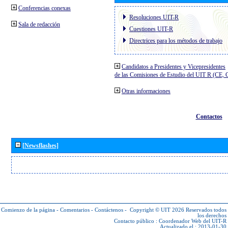
Conferencias conexas
Resoluciones UIT-R
Sala de redacción
Cuestiones UIT-R
Directrices para los métodos de trabajo
Candidatos a Presidentes y Vicepresidentes
de las Comisiones de Estudio del UIT R (CE,
Otras informaciones
Contactos
[Newsflashes]
Comienzo de la página
-
Comentarios
-
Contáctenos
-
Copyright © UIT 2026
Reservados todos
los derechos
Contacto público :
Coordenador Web del UIT-R
Actualizado el : 2013-01-30