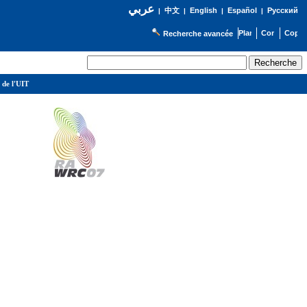
عربي
English
Español
Русский
|
中文
|
|
|
Recherche avancée
 de l'UIT