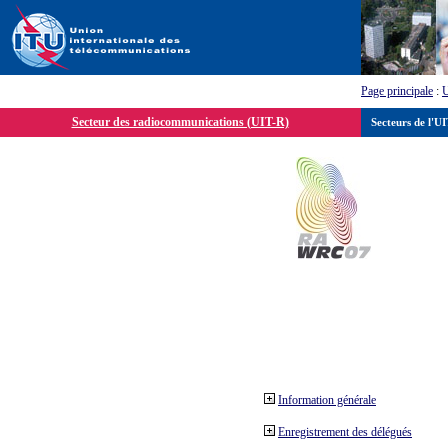
Page principale
:
Secteur des radiocommunications (UIT-R)
Secteurs de l'U
Information générale
Enregistrement des délégués