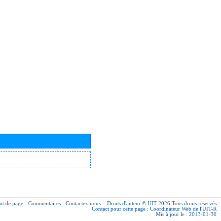
ut de page
-
Commentaires
-
Contactez-nous
-
Droits d'auteur © UIT 2026
Tous droits réservés
Contact pour cette page :
Coordinateur Web de l'UIT-R
Mis à jour le : 2013-01-30