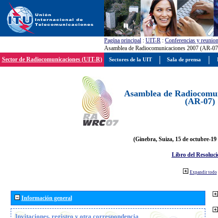
Pagína principal
:
UIT-R
:
Conferencias y reunio
Asamblea de Radiocomunicaciones 2007 (AR-07
Sector de Radiocomunicaciones (UIT-R)
Sectores de la UIT
Sala de prensa
Asamblea de Radiocomun
(AR-07)
(Ginebra, Suiza, 15 de octubre-19
Libro del Resoluci
Expandir todo
Información general
Invitaciones, registro y otra correspondencia