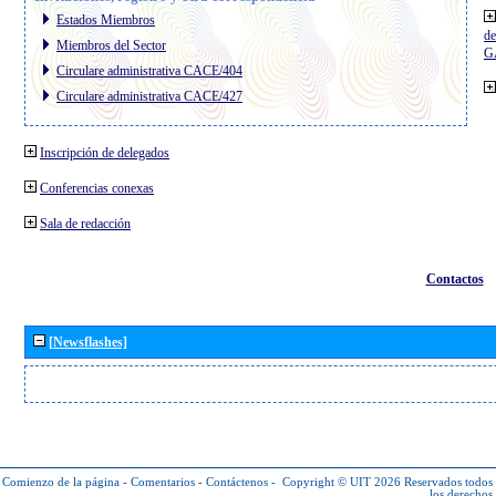
Estados Miembros
de
Miembros del Sector
G
Circulare administrativa CACE/404
Circulare administrativa CACE/427
Inscripción de delegados
Conferencias conexas
Sala de redacción
Contactos
[Newsflashes]
Comienzo de la página
-
Comentarios
-
Contáctenos
-
Copyright © UIT 2026
Reservados todos
los derechos