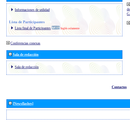
de
Informaciones de utilidad
G
Lista de Participantes
Lista final de Participantes
Inglés solamente
Conferencias conexas
Sala de redacción
Sala de redacción
Contactos
[Newsflashes]