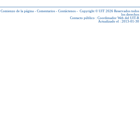
Comienzo de la página
-
Comentarios
-
Contáctenos
-
Copyright © UIT 2026
Reservados todos
los derechos
Contacto público :
Coordenador Web del UIT-R
Actualizado el : 2013-01-30