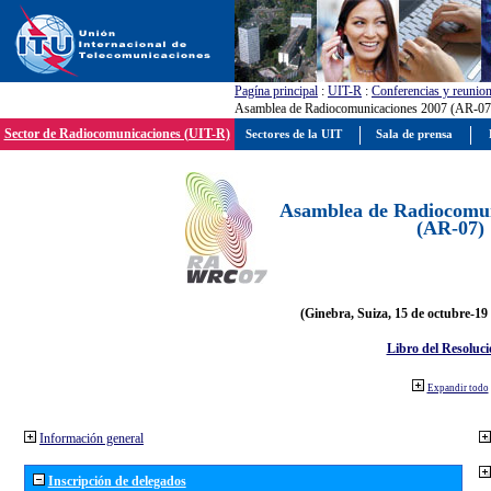
Pagína principal
:
UIT-R
:
Conferencias y reunio
Asamblea de Radiocomunicaciones 2007 (AR-07
Sector de Radiocomunicaciones (UIT-R)
Sectores de la UIT
Sala de prensa
Asamblea de Radiocomun
(AR-07)
(Ginebra, Suiza, 15 de octubre-19
Libro del Resoluci
Expandir todo
Información general
Inscripción de delegados