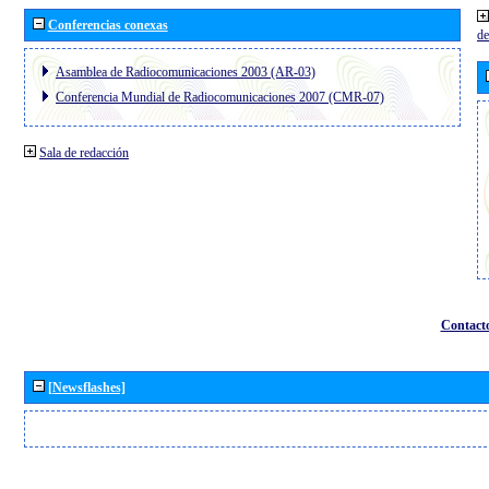
Conferencias conexas
de
Asamblea de Radiocomunicaciones 2003 (AR-03)
Conferencia Mundial de Radiocomunicaciones 2007 (CMR-07)
Sala de redacción
Contact
[Newsflashes]