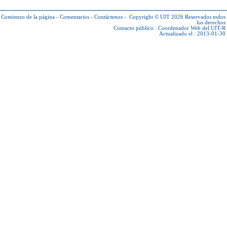
Comienzo de la página
-
Comentarios
-
Contáctenos
-
Copyright © UIT 2026
Reservados todos
los derechos
Contacto público :
Coordenador Web del UIT-R
Actualizado el : 2013-01-30