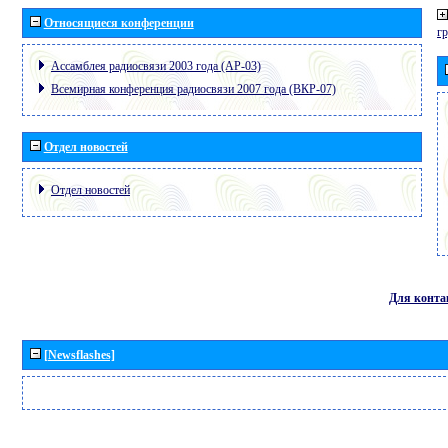
Относящиеся конференции
г
Ассамблея радиосвязи 2003 года (АР-03)
Всемирная конференция радиосвязи 2007 года (ВКР-07)
Отдел новостей
Отдел новостей
Для конта
[Newsflashes]