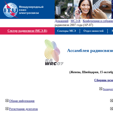
Домашний
:
МСЭ-R
:
Конференции и собрани
радиосвязи 2007 года (АР-07)
Сектор радиосвязи (МСЭ-R)
Секторы МСЭ
Отдел новостей
М
Ассамблея радиосвязи 
(Женева, Швейцария, 15 октября
Сборник рез
Расширить
Общая информация
Регистрация делегатов