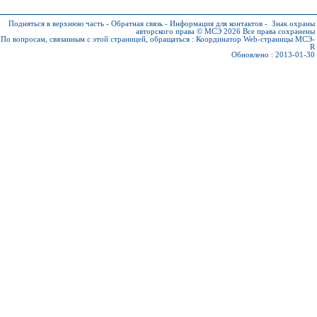
Подняться в верхнюю часть
-
Обратная связь
-
Информация для контактов
-
Знак охраны
авторского права © МСЭ 2026
Все права сохранены
По вопросам, связанным с этой страницей, обращаться :
Координатор Web-страницы МСЭ-
R
Обновлено : 2013-01-30