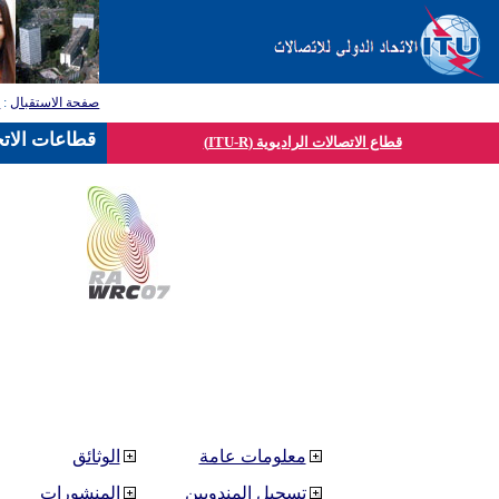
صفحة الاستقبال
:
ق
قطاعات الاتح
قطاع الاتصالات الراديوية (ITU-R)
معلومات عامة
الوثائق
تسجيل المندوبين
المنشورات