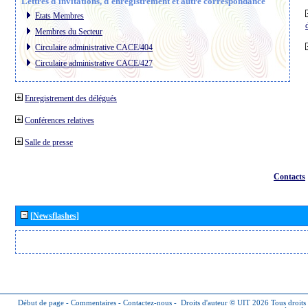
Lettres d´invitations, d´enregistrement et autre correspondance
Etats Membres
Membres du Secteur
Circulaire administrative CACE/404
Circulaire administrative CACE/427
Enregistrement des délégués
Conférences relatives
Salle de presse
Contacts
[Newsflashes]
Début de page
-
Commentaires
-
Contactez-nous
-
Droits d'auteur © UIT 2026
Tous droits