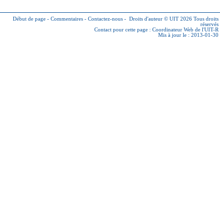
Début de page
-
Commentaires
-
Contactez-nous
-
Droits d'auteur © UIT 2026
Tous droits
réservés
Contact pour cette page :
Coordinateur Web de l'UIT-R
Mis à jour le : 2013-01-30