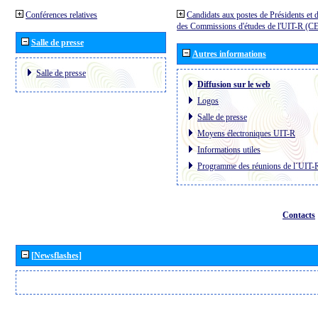
Conférences relatives
Candidats aux postes de Présidents et 
des Commissions d'études de l'UIT-R (C
Salle de presse
Autres informations
Salle de presse
Diffusion sur le web
Logos
Salle de presse
Moyens électroniques UIT-R
Informations utiles
Programme des réunions de l´UIT-
Contacts
[Newsflashes]