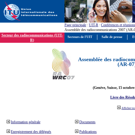
Page principale
:
UIT-R
:
Conférences et réunion
Assemblée des radiocommunications 2007 (AR-
Secteur des radiocommunications (UIT-
Secteurs de l'UIT
Salle de presse
E
R)
Assemblée des radiocom
(AR-07
(Genève, Suisse, 15 octobre
Livre des Résol
Afficher to
Information générale
Documents
Enregistrement des délégués
Publications