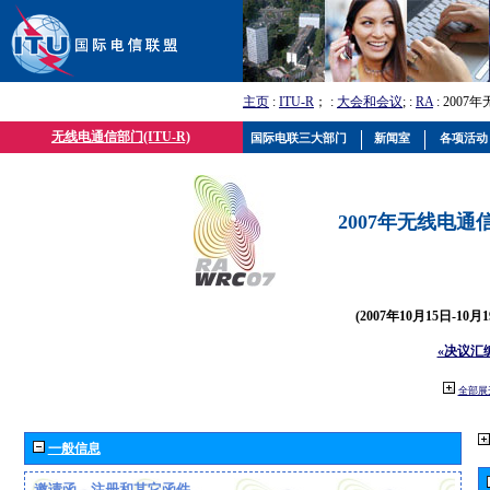
主页
:
ITU-R
； :
大会和会议
; :
RA
: 2007
无线电通信部门(ITU-R)
国际电联三大部门
新闻室
各项活动
2007年无线电通信
(2007年10月15日-10
«决议汇
全部展
一般信息
邀请函、注册和其它函件