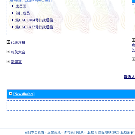
成员国
部门成员
第CACE/404号行政通函
第CACE/427号行政通函
代表注册
相关大会
新闻室
联系人
[Newsflashes]
回到本页页首
-
反馈意见
-
请与我们联系
-
版权 © 国际电联 2026
版权所有