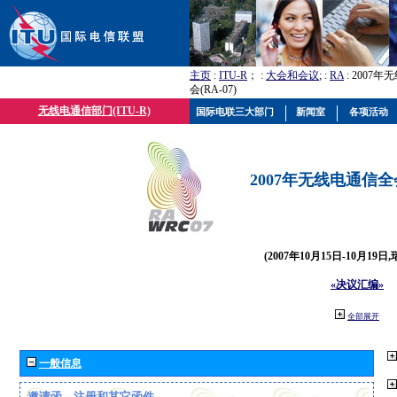
主页
:
ITU-R
； :
大会和会议
; :
RA
: 2007
会(RA-07)
无线电通信部门(ITU-R)
国际电联三大部门
新闻室
各项活动
2007年无线电通信全会(
(2007年10月15日-10月19日
«决议汇编»
全部展开
一般信息
邀请函、注册和其它函件