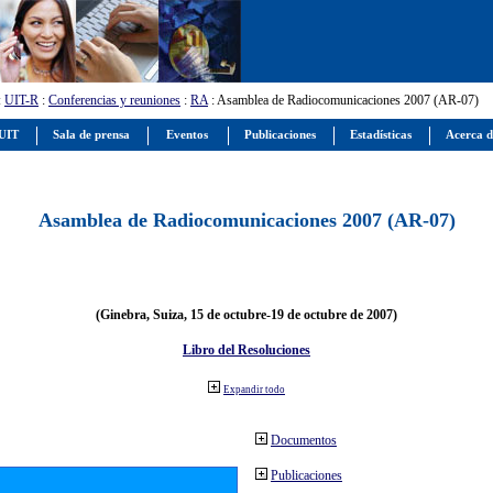
:
UIT-R
:
Conferencias y reuniones
:
RA
: Asamblea de Radiocomunicaciones 2007 (AR-07)
 UIT
Sala de prensa
Eventos
Publicaciones
Estadísticas
Acerca d
Asamblea de Radiocomunicaciones 2007 (AR-07)
(Ginebra, Suiza, 15 de octubre-19 de octubre de 2007)
Libro del Resoluciones
Expandir todo
Documentos
Publicaciones