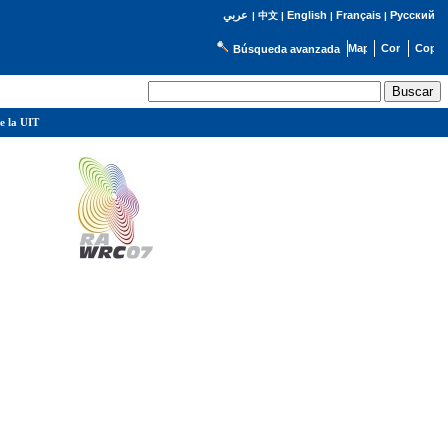
English
Français
Русский
عربي
|
中文
|
|
|
Búsqueda avanzada
e la UIT