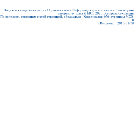
Подняться в верхнюю часть
-
Обратная связь
-
Информация для контактов
-
Знак охраны
авторского права © МСЭ 2026
Все права сохранены
По вопросам, связанным с этой страницей, обращаться :
Координатор Web-страницы МСЭ-
R
Обновлено : 2013-01-30