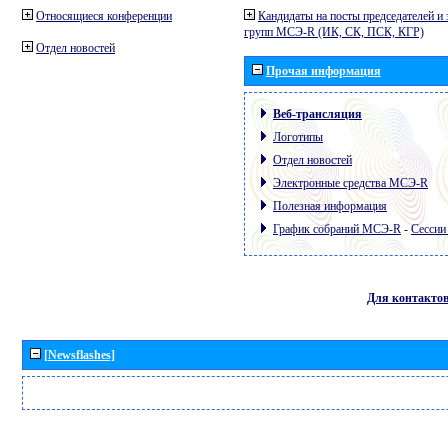
Относящиеся конференции
Кандидаты на посты председателей и 
групп МСЭ-R (ИК, СК, ПСК, КГР)
Отдел новостей
Прочая информация
Веб-трансляция
Логотипы
Отдел новостей
Электронные средства МСЭ-R
Полезная информация
График собраний МСЭ-R
-
Сессии
Для контакто
[Newsflashes]