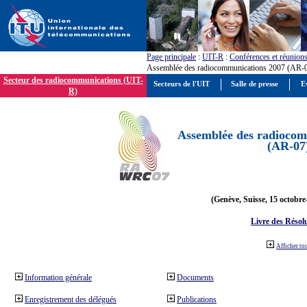
Page principale
:
UIT-R
:
Conférences et réunion
Assemblée des radiocommunications 2007 (AR-
Secteur des radiocommunications (UIT-
Secteurs de l'UIT
Salle de presse
E
R)
Assemblée des radiocom
(AR-07
(Genève, Suisse, 15 octobre
Livre des Résol
Afficher to
Information générale
Documents
Enregistrement des délégués
Publications