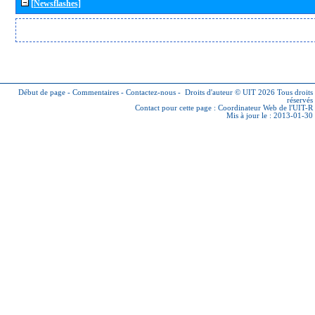
[Newsflashes]
Début de page
-
Commentaires
-
Contactez-nous
-
Droits d'auteur © UIT 2026
Tous droits
réservés
Contact pour cette page :
Coordinateur Web de l'UIT-R
Mis à jour le : 2013-01-30