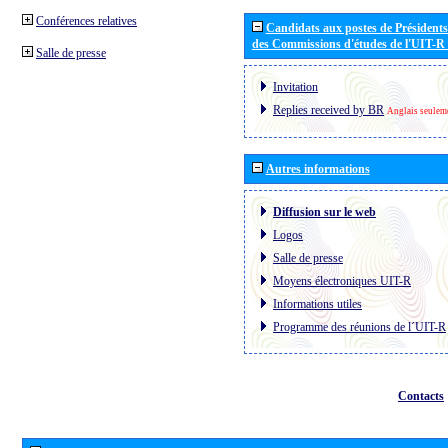
Conférences relatives
Candidats aux postes de Présidents 
des Commissions d'études de l'UIT-R
Salle de presse
Invitation
Replies received by BR
Anglais seulem
Autres informations
Diffusion sur le web
Logos
Salle de presse
Moyens électroniques UIT-R
Informations utiles
Programme des réunions de l´UIT-R
Contacts