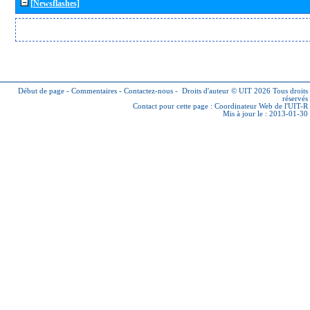
[Newsflashes]
Début de page
-
Commentaires
-
Contactez-nous
-
Droits d'auteur © UIT 2026
Tous droits
réservés
Contact pour cette page :
Coordinateur Web de l'UIT-R
Mis à jour le : 2013-01-30