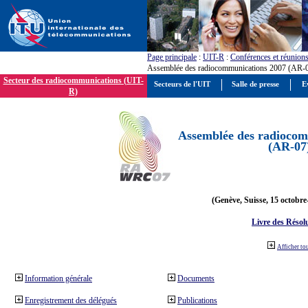
Page principale
:
UIT-R
:
Conférences et réunion
Assemblée des radiocommunications 2007 (AR-
Secteur des radiocommunications (UIT-
Secteurs de l'UIT
Salle de presse
E
R)
Assemblée des radiocom
(AR-07
(Genève, Suisse, 15 octobre
Livre des Résol
Afficher to
Information générale
Documents
Enregistrement des délégués
Publications