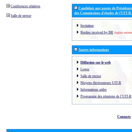
Conférences relatives
Candidats aux postes de Présidents 
des Commissions d'études de l'UIT-R
Salle de presse
Invitation
Replies received by BR
Anglais seulem
Autres informations
Diffusion sur le web
Logos
Salle de presse
Moyens électroniques UIT-R
Informations utiles
Programme des réunions de l´UIT-R
Contacts