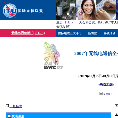
主页
:
ITU-R
； :
大会和会议
; :
RA
: 2007
会(RA-07)
无线电通信部门(ITU-R)
国际电联三大部门
新闻室
各项活动
2007年无线电通信全会(
(2007年10月15日-10月19日
«决议汇编»
全部展开
一般信息
代表注册