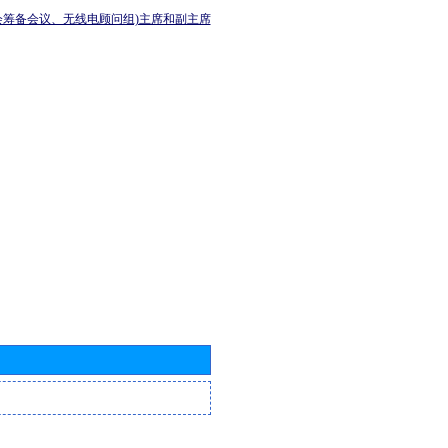
会筹备会议、无线电顾问组)主席和副主席