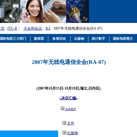
主页
:
ITU-R
； :
大会和会议
; :
RA
: 2007年无线电通信全会(RA-07)
国际电联三大部门
新闻室
各项活动
出版物
统计数字
国际电联简介
2007年无线电通信全会(RA-07)
(2007年10月15日-10月19日,瑞士,日内瓦)
«决议汇编»
全部展开
文件
出版物