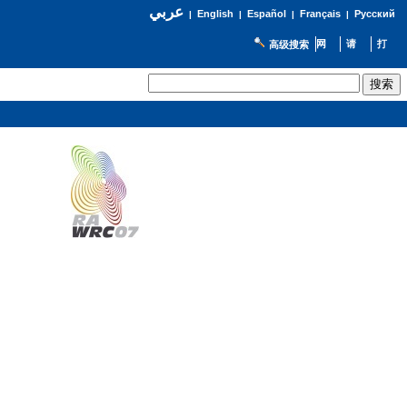
عربي
English
Español
Français
Русский
|
|
|
|
高级搜索