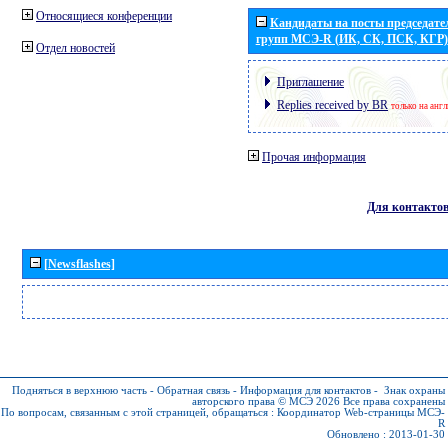
Относящиеся конференции
Кандидаты на посты председател
групп МСЭ-R (ИК, СК, ПСК, КГР)
Отдел новостей
Приглашение
Replies received by BR
только на анг
Прочая информация
Для контакто
[Newsflashes]
Подняться в верхнюю часть
-
Обратная связь
-
Информация для контактов
-
Знак охраны
авторского права © МСЭ 2026
Все права сохранены
По вопросам, связанным с этой страницей, обращаться :
Координатор Web-страницы МСЭ-
R
Обновлено : 2013-01-30