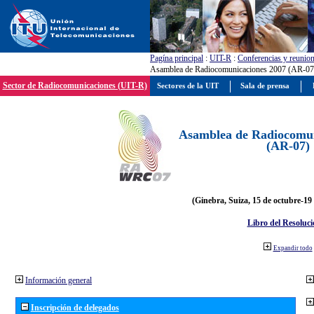
Pagína principal
:
UIT-R
:
Conferencias y reunio
Asamblea de Radiocomunicaciones 2007 (AR-07
Sector de Radiocomunicaciones (UIT-R)
Sectores de la UIT
Sala de prensa
Asamblea de Radiocomun
(AR-07)
(Ginebra, Suiza, 15 de octubre-19
Libro del Resoluci
Expandir todo
Información general
Inscripción de delegados