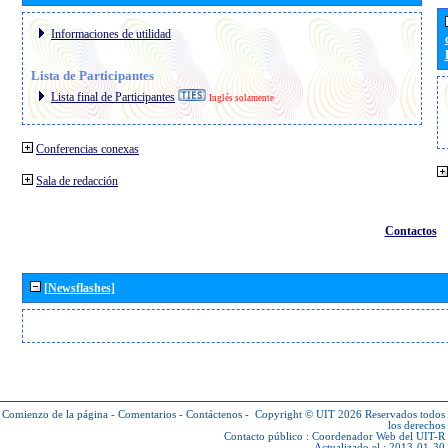
Informaciones de utilidad
Lista de Participantes
Lista final de Participantes
Inglés solamente
Conferencias conexas
Sala de redacción
Contactos
[Newsflashes]
Comienzo de la página
-
Comentarios
-
Contáctenos
-
Copyright © UIT 2026
Reservados todos
los derechos
Contacto público :
Coordenador Web del UIT-R
Actualizado el : 2013-01-30