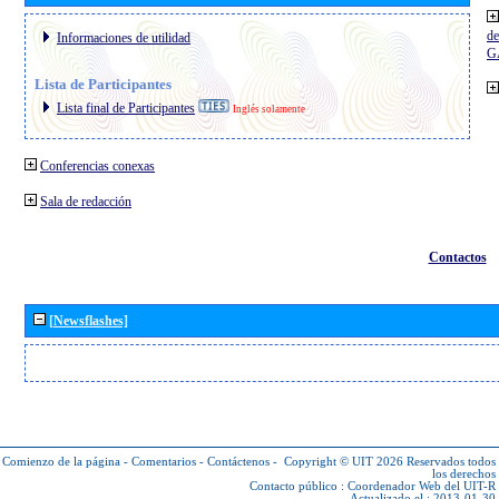
de
Informaciones de utilidad
G
Lista de Participantes
Lista final de Participantes
Inglés solamente
Conferencias conexas
Sala de redacción
Contactos
[Newsflashes]
Comienzo de la página
-
Comentarios
-
Contáctenos
-
Copyright © UIT 2026
Reservados todos
los derechos
Contacto público :
Coordenador Web del UIT-R
Actualizado el : 2013-01-30