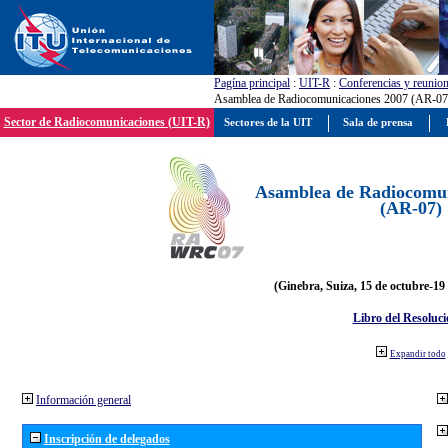
Pagína principal
:
UIT-R
:
Conferencias y reunio
Asamblea de Radiocomunicaciones 2007 (AR-07
Sector de Radiocomunicaciones (UIT-R)
Sectores de la UIT
Sala de prensa
Asamblea de Radiocomun
(AR-07)
(Ginebra, Suiza, 15 de octubre-19
Libro del Resoluci
Expandir todo
Información general
Inscripción de delegados