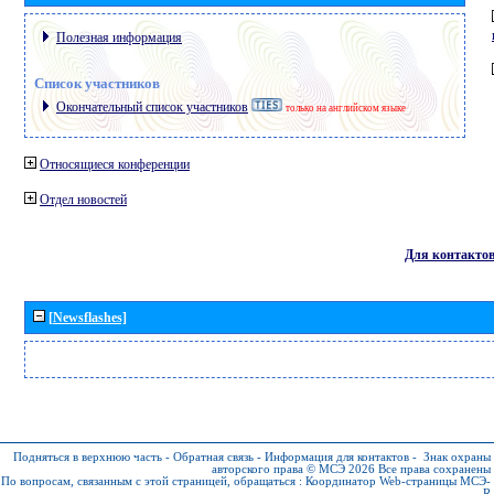
Полезная информация
Список участников
Окончательный список участников
только на английском языке
Относящиеся конференции
Отдел новостей
Для контакто
[Newsflashes]
Подняться в верхнюю часть
-
Обратная связь
-
Информация для контактов
-
Знак охраны
авторского права © МСЭ 2026
Все права сохранены
По вопросам, связанным с этой страницей, обращаться :
Координатор Web-страницы МСЭ-
R