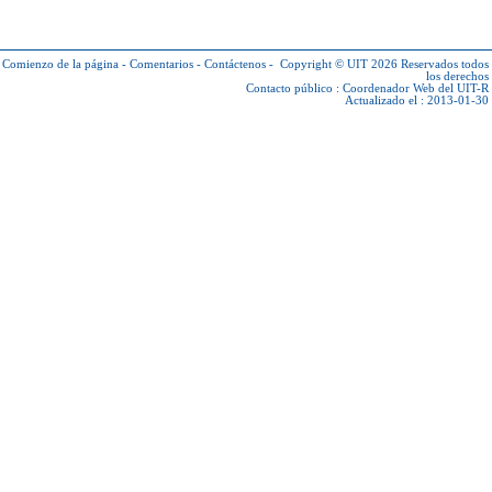
Comienzo de la página
-
Comentarios
-
Contáctenos
-
Copyright © UIT 2026
Reservados todos
los derechos
Contacto público :
Coordenador Web del UIT-R
Actualizado el : 2013-01-30