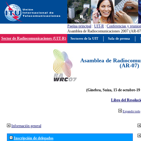
Pagína principal
:
UIT-R
:
Conferencias y reunio
Asamblea de Radiocomunicaciones 2007 (AR-07
Sector de Radiocomunicaciones (UIT-R)
Sectores de la UIT
Sala de prensa
Asamblea de Radiocomun
(AR-07)
(Ginebra, Suiza, 15 de octubre-19
Libro del Resoluci
Expandir todo
Información general
Inscripción de delegados