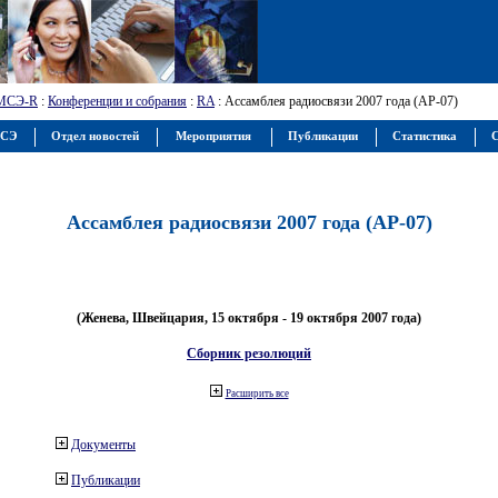
МСЭ-R
:
Конференции и собрания
:
RA
: Ассамблея радиосвязи 2007 года (АР-07)
МСЭ
Отдел новостей
Мероприятия
Публикации
Статистика
С
Ассамблея радиосвязи 2007 года (АР-07)
(Женева, Швейцария, 15 октября - 19 октября 2007 года)
Сборник резолюций
Расширить все
Документы
Публикации