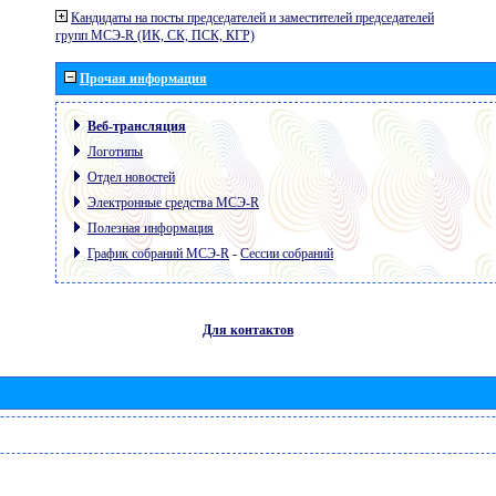
Кандидаты на посты председателей и заместителей председателей
групп МСЭ-R (ИК, СК, ПСК, КГР)
Прочая информация
Веб-трансляция
Логотипы
Отдел новостей
Электронные средства МСЭ-R
Полезная информация
График собраний МСЭ-R
-
Сессии собраний
Для контактов