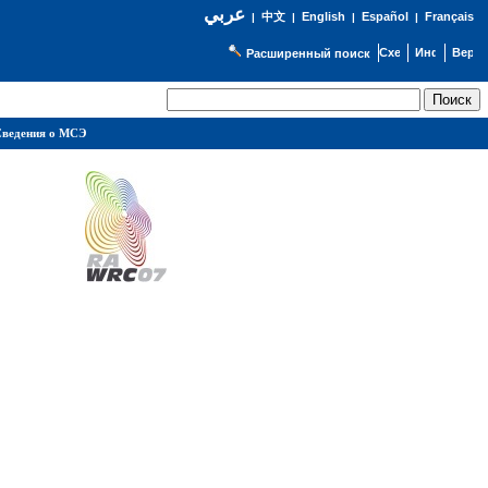
عربي
English
Español
Français
|
中文
|
|
|
Расширенный поиск
ведения о МСЭ