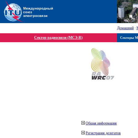
Домашний
:
Сектор радиосвязи (МСЭ-R)
Секторы 
Общая информация
Регистрация делегатов