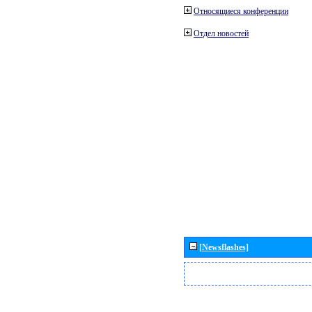
Относящиеся конференции
Отдел новостей
[Newsflashes]