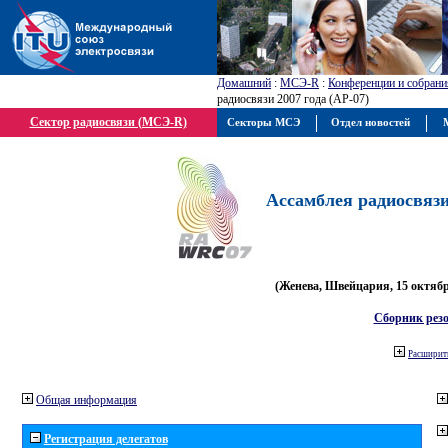
Домашний
:
МСЭ-R
:
Конференции и собрани
радиосвязи 2007 года (АР-07)
Сектор радиосвязи (МСЭ-R)
Секторы МСЭ
Отдел новостей
М
Ассамблея радиосвязи 
(Женева, Швейцария, 15 октября
Сборник рез
Расширить
Общая информация
Регистрация делегатов