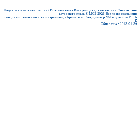
Подняться в верхнюю часть
-
Обратная связь
-
Информация для контактов
-
Знак охраны
авторского права © МСЭ 2026
Все права сохранены
По вопросам, связанным с этой страницей, обращаться :
Координатор Web-страницы МСЭ-
R
Обновлено : 2013-01-30