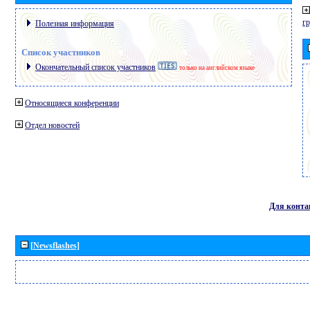
г
Полезная информация
Список участников
Окончательный список участников
только на английском языке
Относящиеся конференции
Отдел новостей
Для конта
[Newsflashes]