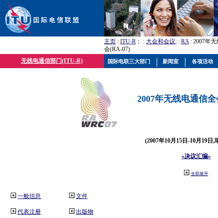
主页
:
ITU-R
； :
大会和会议
; :
RA
: 2007
会(RA-07)
无线电通信部门(ITU-R)
国际电联三大部门
新闻室
各项活动
2007年无线电通信全会(
(2007年10月15日-10月19日
«决议汇编»
全部展开
一般信息
文件
代表注册
出版物