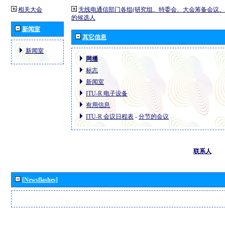
相关大会
无线电通信部门各组(研究组、特委会、大会筹备会议、
的候选人
新闻室
其它信息
新闻室
网播
标志
新闻室
ITU-R 电子设备
有用信息
ITU-R 会议日程表
-
分节的会议
联系人
[Newsflashes]