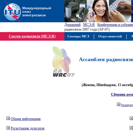
Домашний
:
МСЭ-R
:
Конференции и собрани
радиосвязи 2007 года (АР-07)
Сектор радиосвязи (МСЭ-R)
Секторы МСЭ
Отдел новостей
М
Ассамблея радиосвязи 
(Женева, Швейцария, 15 октября
Сборник рез
Расширить
Общая информация
Регистрация делегатов