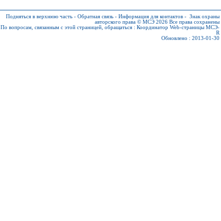
Подняться в верхнюю часть
-
Обратная связь
-
Информация для контактов
-
Знак охраны
авторского права © МСЭ 2026
Все права сохранены
По вопросам, связанным с этой страницей, обращаться :
Координатор Web-страницы МСЭ-
R
Обновлено : 2013-01-30