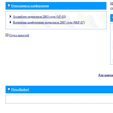
Относящиеся конференции
г
Ассамблея радиосвязи 2003 года (АР-03)
Всемирная конференция радиосвязи 2007 года (ВКР-07)
Отдел новостей
Для конта
[Newsflashes]