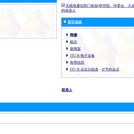
无线电通信部门各组(研究组、特委会、大
的候选人
其它信息
网播
标志
新闻室
ITU-R 电子设备
有用信息
ITU-R 会议日程表
-
分节的会议
联系人