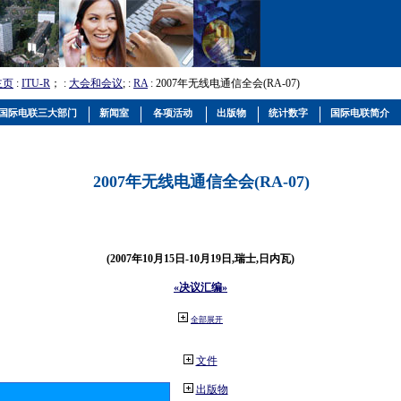
主页
:
ITU-R
； :
大会和会议
; :
RA
: 2007年无线电通信全会(RA-07)
国际电联三大部门
新闻室
各项活动
出版物
统计数字
国际电联简介
2007年无线电通信全会(RA-07)
(2007年10月15日-10月19日,瑞士,日内瓦)
«决议汇编»
全部展开
文件
出版物