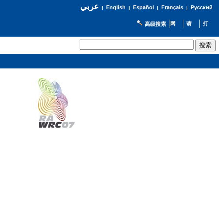
عربي
English
Español
Français
Русский
|
|
|
|
高级搜索