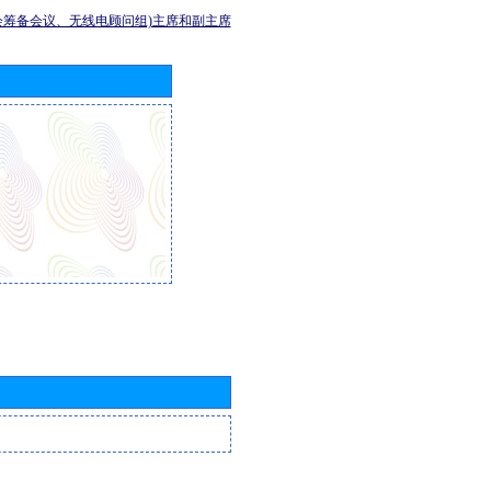
会筹备会议、无线电顾问组)主席和副主席