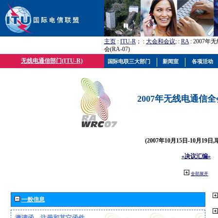
主页
:
ITU-R
； :
大会和会议
; :
RA
: 2007
会(RA-07)
无线电通信部门(ITU-R)
国际电联三大部门
新闻室
各项活动
2007年无线电通信全会(
(2007年10月15日-10月19日
«决议汇编»
全部展开
一般信息
邀请函、注册和其它函件