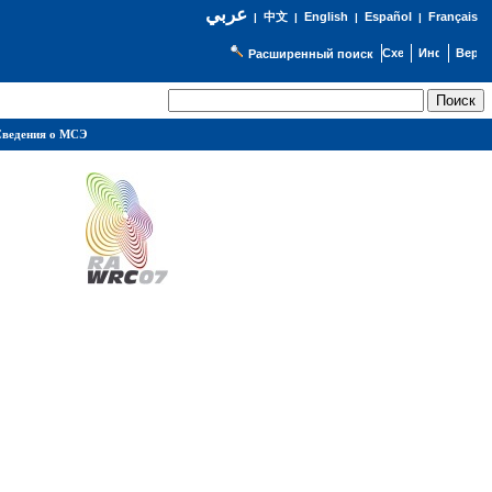
عربي
English
Español
Français
|
中文
|
|
|
Расширенный поиск
ведения о МСЭ