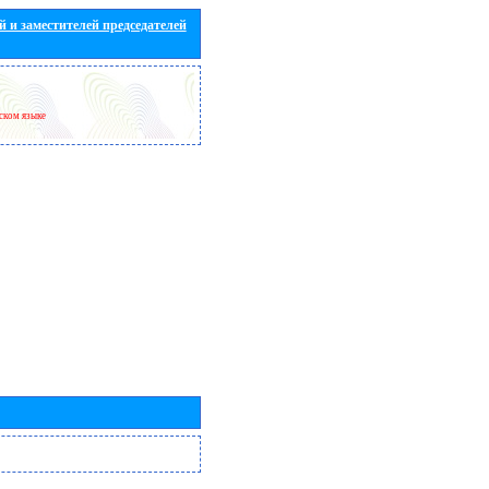
 и заместителей председателей
йском языке