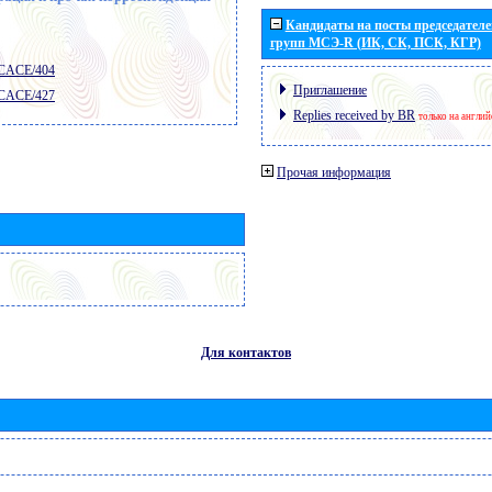
Кандидаты на посты председателей
групп МСЭ-R (ИК, СК, ПСК, КГР)
 CACE/404
Приглашение
 CACE/427
Replies received by BR
только на англи
Прочая информация
Для контактов