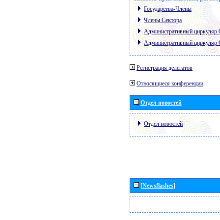
Государства-Члены
Члены Сектора
Административный циркуляр
Административный циркуляр
Регистрация делегатов
Относящиеся конференции
Отдел новостей
Отдел новостей
[Newsflashes]