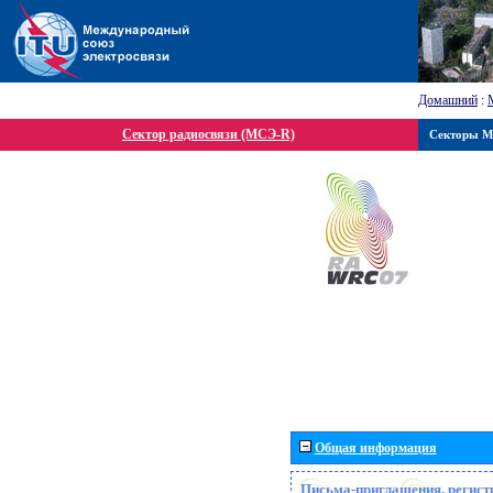
Домашний
:
Сектор радиосвязи (МСЭ-R)
Секторы 
Общая информация
Письма-приглашения, регист