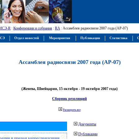
МСЭ-R
:
Конференции и собрания
:
RA
: Ассамблея радиосвязи 2007 года (АР-07)
МСЭ
Отдел новостей
Мероприятия
Публикации
Статистика
С
Ассамблея радиосвязи 2007 года (АР-07)
(Женева, Швейцария, 15 октября - 19 октября 2007 года)
Сборник резолюций
Расширить все
Документы
Публикации
рация и прочая корреспонденция