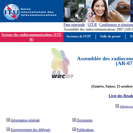
Page principale
:
UIT-R
:
Conférences et réunion
Assemblée des radiocommunications 2007 (AR-
Secteur des radiocommunications (UIT-
Secteurs de l'UIT
Salle de presse
E
R)
Assemblée des radiocom
(AR-07
(Genève, Suisse, 15 octobre
Livre des Résol
Afficher to
Information générale
Documents
Enregistrement des délégués
Publications