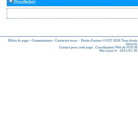
[Newsflashes]
Début de page
-
Commentaires
-
Contactez-nous
-
Droits d'auteur © UIT 2026
Tous droits
réservés
Contact pour cette page :
Coordinateur Web de l'UIT-R
Mis à jour le : 2013-01-30