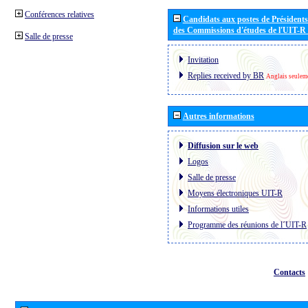
Conférences relatives
Candidats aux postes de Présidents 
des Commissions d'études de l'UIT-R
Salle de presse
Invitation
Replies received by BR
Anglais seulem
Autres informations
Diffusion sur le web
Logos
Salle de presse
Moyens électroniques UIT-R
Informations utiles
Programme des réunions de l´UIT-R
Contacts