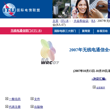
主页
:
ITU-R
； :
大会和会议
; :
RA
: 2007
会(RA-07)
无线电通信部门(ITU-R)
国际电联三大部门
新闻室
各项活动
2007年无线电通信全会(
(2007年10月15日-10月19日
«决议汇编»
全部展开
一般信息
文件
代表注册
出版物