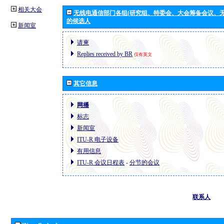
相关大会
无线电通信部门各组(研究组、特委会、大会筹备会议、无
的候选人
新闻室
请柬
Replies received by BR
仅有英文
其它信息
网播
标志
新闻室
ITU-R 电子设备
有用信息
ITU-R 会议日程表
-
分节的会议
联系人