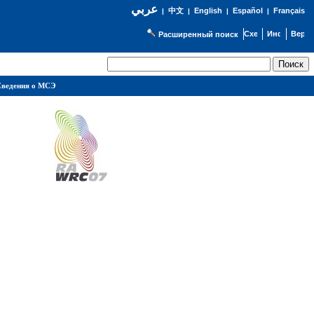
عربي
English
Español
Français
|
中文
|
|
|
Расширенный поиск
ведения о МСЭ