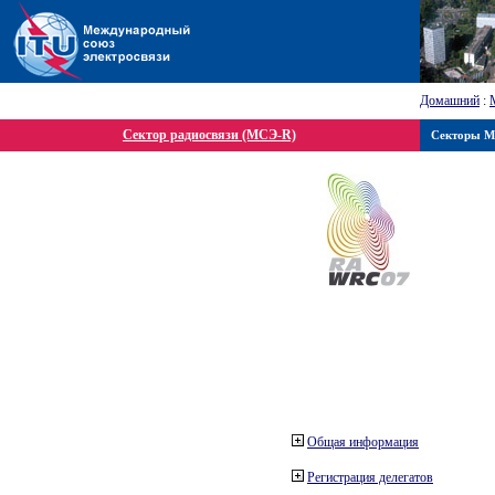
Домашний
:
Сектор радиосвязи (МСЭ-R)
Секторы 
Общая информация
Регистрация делегатов