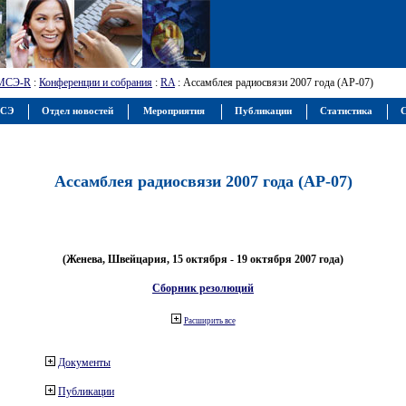
МСЭ-R
:
Конференции и собрания
:
RA
: Ассамблея радиосвязи 2007 года (АР-07)
МСЭ
Отдел новостей
Мероприятия
Публикации
Статистика
С
Ассамблея радиосвязи 2007 года (АР-07)
(Женева, Швейцария, 15 октября - 19 октября 2007 года)
Сборник резолюций
Расширить все
Документы
Публикации