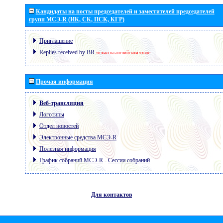
Кандидаты на посты председателей и заместителей председателей
групп МСЭ-R (ИК, СК, ПСК, КГР)
Приглашение
Replies received by BR
только на английском языке
Прочая информация
Веб-трансляция
Логотипы
Отдел новостей
Электронные средства МСЭ-R
Полезная информация
График собраний МСЭ-R
-
Сессии собраний
Для контактов