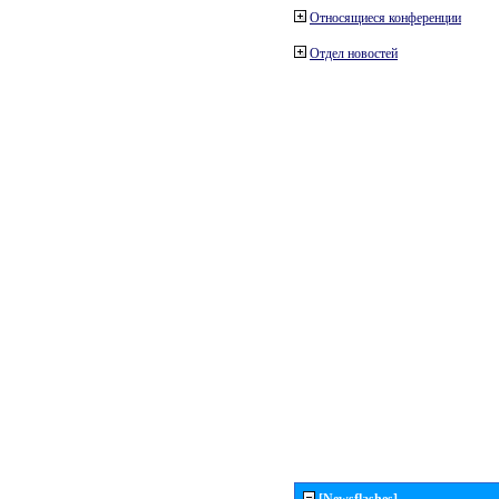
Относящиеся конференции
Отдел новостей
[Newsflashes]