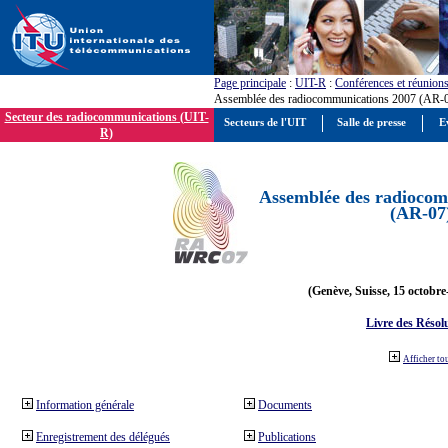
Page principale
:
UIT-R
:
Conférences et réunion
Assemblée des radiocommunications 2007 (AR-
Secteur des radiocommunications (UIT-
Secteurs de l'UIT
Salle de presse
E
R)
Assemblée des radiocom
(AR-07
(Genève, Suisse, 15 octobre
Livre des Résol
Afficher to
Information générale
Documents
Enregistrement des délégués
Publications