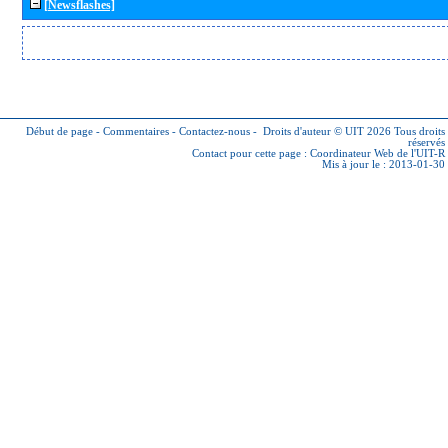
[Newsflashes]
Début de page
-
Commentaires
-
Contactez-nous
-
Droits d'auteur © UIT 2026
Tous droits
réservés
Contact pour cette page :
Coordinateur Web de l'UIT-R
Mis à jour le : 2013-01-30