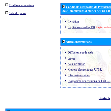
Conférences relatives
Candidats aux postes de Présidents 
des Commissions d'études de l'UIT-R
Salle de presse
Invitation
Replies received by BR
Anglais seulem
Autres informations
Diffusion sur le web
Logos
Salle de presse
Moyens électroniques UIT-R
Informations utiles
Programme des réunions de l´UIT-R
Contacts