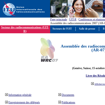
Page principale
:
UIT-R
:
Conférences et réunion
Assemblée des radiocommunications 2007 (AR-
Secteur des radiocommunications (UIT-
Secteurs de l'UIT
Salle de presse
E
R)
Assemblée des radiocom
(AR-07
(Genève, Suisse, 15 octobre
Livre des Résol
Afficher to
Information générale
Documents
Enregistrement des délégués
Publications