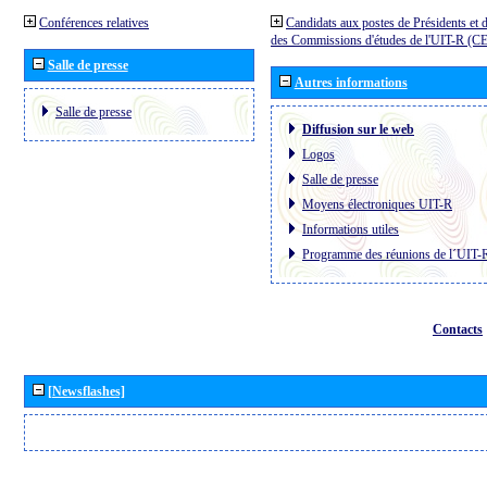
Conférences relatives
Candidats aux postes de Présidents et 
des Commissions d'études de l'UIT-R (C
Salle de presse
Autres informations
Salle de presse
Diffusion sur le web
Logos
Salle de presse
Moyens électroniques UIT-R
Informations utiles
Programme des réunions de l´UIT-
Contacts
[Newsflashes]