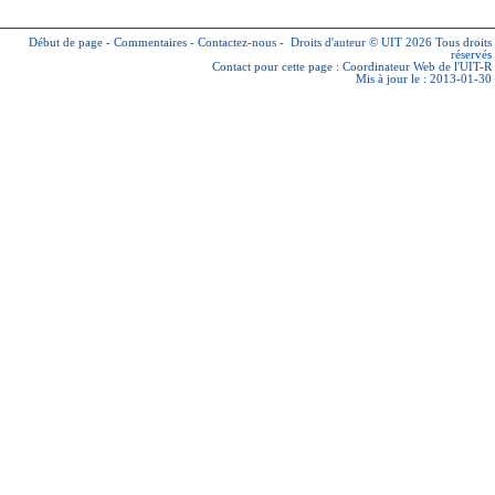
Début de page
-
Commentaires
-
Contactez-nous
-
Droits d'auteur © UIT 2026
Tous droits
réservés
Contact pour cette page :
Coordinateur Web de l'UIT-R
Mis à jour le : 2013-01-30