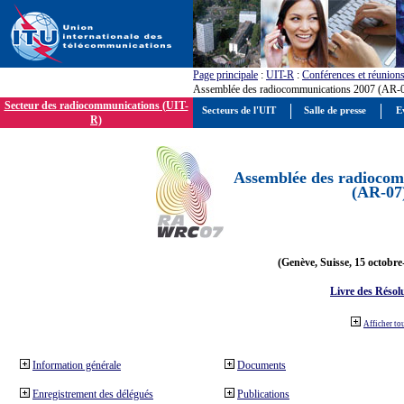
Page principale
:
UIT-R
:
Conférences et réunion
Assemblée des radiocommunications 2007 (AR-
Secteur des radiocommunications (UIT-
Secteurs de l'UIT
Salle de presse
E
R)
Assemblée des radiocom
(AR-07
(Genève, Suisse, 15 octobre
Livre des Résol
Afficher to
Information générale
Documents
Enregistrement des délégués
Publications