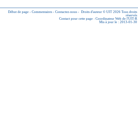
Début de page
-
Commentaires
-
Contactez-nous
-
Droits d'auteur © UIT 2026
Tous droits
réservés
Contact pour cette page :
Coordinateur Web de l'UIT-R
Mis à jour le : 2013-01-30