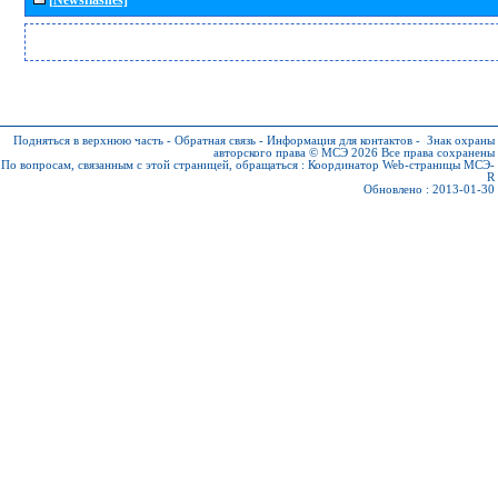
Подняться в верхнюю часть
-
Обратная связь
-
Информация для контактов
-
Знак охраны
авторского права © МСЭ 2026
Все права сохранены
По вопросам, связанным с этой страницей, обращаться :
Координатор Web-страницы МСЭ-
R
Обновлено : 2013-01-30