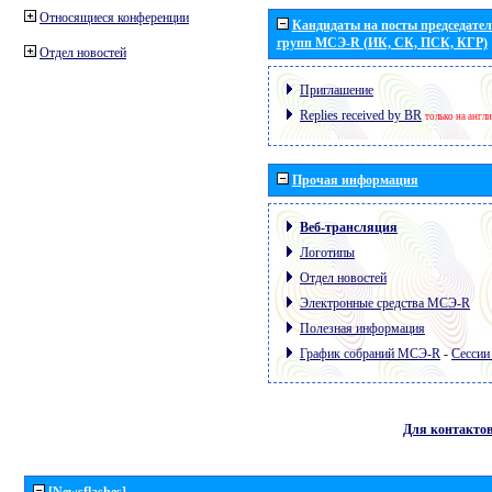
Относящиеся конференции
Кандидаты на посты председател
групп МСЭ-R (ИК, СК, ПСК, КГР)
Отдел новостей
Приглашение
Replies received by BR
только на англ
Прочая информация
Веб-трансляция
Логотипы
Отдел новостей
Электронные средства МСЭ-R
Полезная информация
График собраний МСЭ-R
-
Сессии
Для контакто
[Newsflashes]