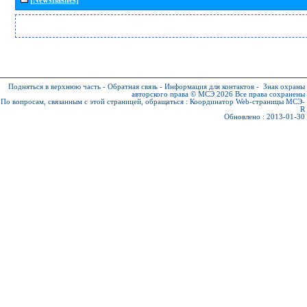
Подняться в верхнюю часть
-
Обратная связь
-
Информация для контактов
-
Знак охраны
авторского права © МСЭ 2026
Все права сохранены
По вопросам, связанным с этой страницей, обращаться :
Координатор Web-страницы МСЭ-
R
Обновлено : 2013-01-30