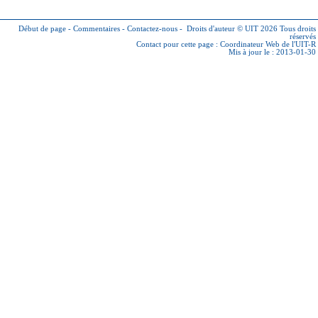
Début de page
-
Commentaires
-
Contactez-nous
-
Droits d'auteur © UIT 2026
Tous droits
réservés
Contact pour cette page :
Coordinateur Web de l'UIT-R
Mis à jour le : 2013-01-30